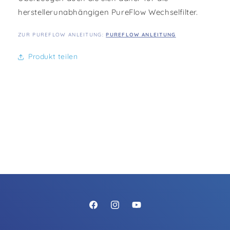
herstellerunabhängigen PureFlow Wechselfilter.
ZUR PUREFLOW ANLEITUNG:
PUREFLOW ANLEITUNG
Produkt teilen
https://www.facebook.com/people/Pur
https://www.instagram.com/pure
https://www.youtube.com/
Filtersysteme/61574824336498/