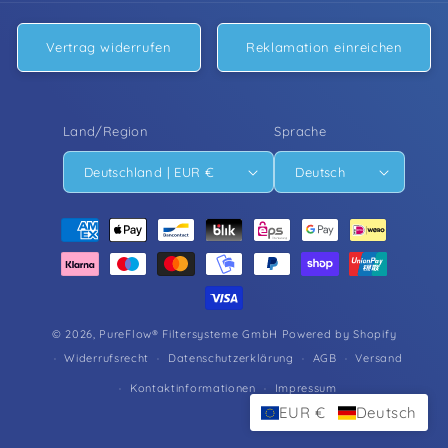
Vertrag widerrufen
Reklamation einreichen
Land/Region
Sprache
Deutschland | EUR €
Deutsch
Zahlungsmethoden
© 2026,
PureFlow® Filtersysteme GmbH
Powered by Shopify
Widerrufsrecht
Datenschutzerklärung
AGB
Versand
Kontaktinformationen
Impressum
EUR €
Deutsch