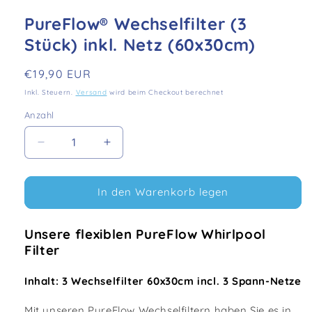
PureFlow® Wechselfilter (3
Stück) inkl. Netz (60x30cm)
Normaler
€19,90 EUR
Preis
Inkl. Steuern.
Versand
wird beim Checkout berechnet
Anzahl
Verringere
Erhöhe
die
die
Menge
Menge
für
für
In den Warenkorb legen
PureFlow®
PureFlow®
Wechselfilter
Wechselfilter
Unsere flexiblen PureFlow Whirlpool
(3
(3
Filter
Stück)
Stück)
inkl.
inkl.
Netz
Netz
Inhalt: 3 Wechselfilter 60x30cm incl. 3 Spann-Netze
(60x30cm)
(60x30cm)
Mit unseren PureFlow Wechselfiltern haben Sie es in