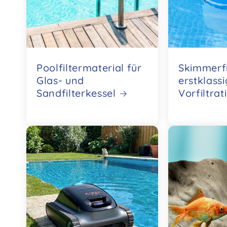
Poolfiltermaterial für
Skimmerfi
Glas- und
erstklass
Sandfilterkessel
Vorfiltrat