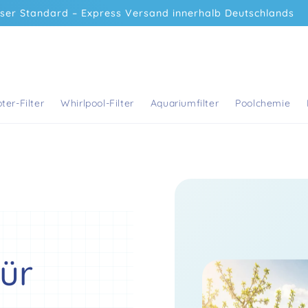
Kostenfreier Versand ab 75€ innerhalb Deutschlands
e/
ysteme
ter-Filter
Whirlpool-Filter
Aquariumfilter
Poolchemie
für