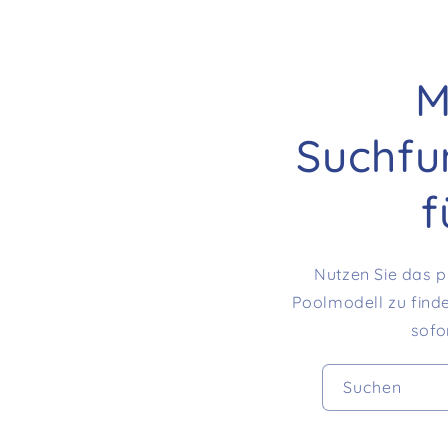
M
Suchfun
f
Nutzen Sie das p
Poolmodell zu finde
sofo
Suchen