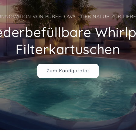
INNOVATION VON PUREFLOW® – DER NATUR ZUR LIEB
derbefüllbare Whirl
Filterkartuschen
Zum Konfigurator