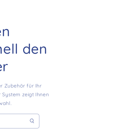
en
nell den
er
r Zubehör für Ihr
r System zeigt Ihnen
wahl.