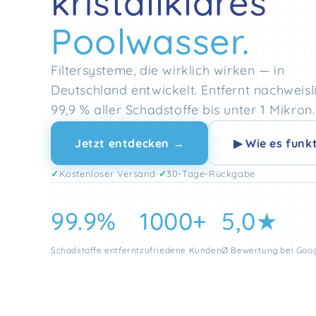
kristallklares
Poolwasser.
Filtersysteme, die wirklich wirken — in
Deutschland entwickelt. Entfernt nachweisl
99,9 % aller Schadstoffe bis unter 1 Mikron.
Jetzt entdecken →
▶ Wie es funkt
✓
Kostenloser Versand
·
✓
30-Tage-Rückgabe
99.9%
1000+
5,0★
Schadstoffe entfernt
zufriedene Kunden
Ø Bewertung bei Goo