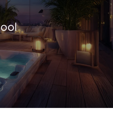
E
pool