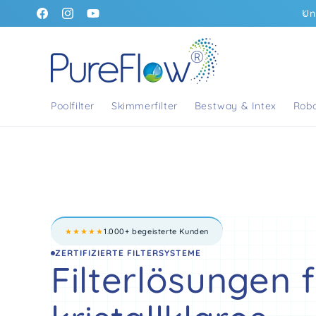
Direkt
 Standard – Express Versand innerhalb Deutschlands
zum
https://www.facebook.com/people/PureFlow-
https://www.instagram.com/pureflow_filtersystem
https://www.youtube.com/@pureflow_filters
Inhalt
Filtersysteme/61574824336498/
Poolfilter
Skimmerfilter
Bestway & Intex
Robo
★★★★★
1.000+ begeisterte Kunden
ZERTIFIZIERTE FILTERSYSTEME
Filterlösungen 