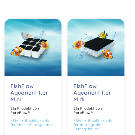
FishFlow
FishFlow
Aquarienfilter
Aquarienfilter
Mini
Midi
Ein Produkt von
Ein Produkt von
PureFlow®
PureFlow®
Filter + Bioaktivkohle
Filter + Bioaktivkohle
für kleine Filtergehäuse
für mittelgroße
Filtergehäuse