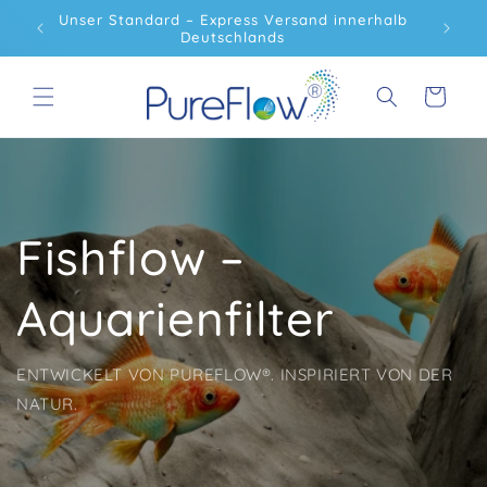
Direkt
Unser Standard – Express Versand innerhalb
Kos
zum
Deutschlands
Inhalt
Warenkorb
Fishflow –
Aquarienfilter
ENTWICKELT VON PUREFLOW®. INSPIRIERT VON DER
NATUR.