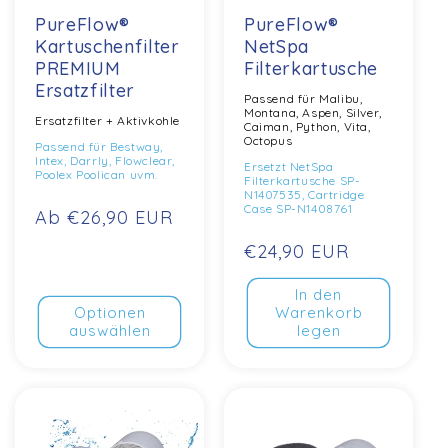
PureFlow®
PureFlow®
Kartuschenfilter
NetSpa
PREMIUM
Filterkartusche
Ersatzfilter
Passend für Malibu,
Montana, Aspen, Silver,
Ersatzfilter + Aktivkohle
Caiman, Python, Vita,
Octopus
Passend für Bestway,
Intex, Darrly, Flowclear,
Ersetzt NetSpa
Poolex Poolican uvm.
Filterkartusche SP-
N1407535, Cartridge
Case SP-N1408761
Normaler
Ab €26,90 EUR
Preis
Normaler
€24,90 EUR
Preis
In den
Optionen
Warenkorb
auswählen
legen