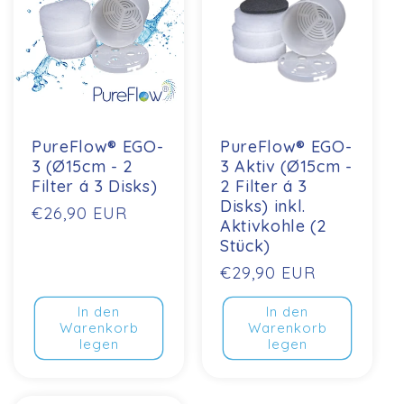
PureFlow® EGO-
PureFlow® EGO-
3 (Ø15cm - 2
3 Aktiv (Ø15cm -
Filter á 3 Disks)
2 Filter á 3
Disks) inkl.
Normaler
€26,90 EUR
Aktivkohle (2
Preis
Stück)
Normaler
€29,90 EUR
Preis
In den
In den
Warenkorb
Warenkorb
legen
legen