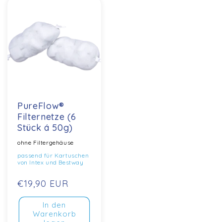
PureFlow®
Filternetze (6
Stück á 50g)
ohne Filtergehäuse
passend für Kartuschen
von Intex und Bestway
Normaler
€19,90 EUR
Preis
In den
Warenkorb