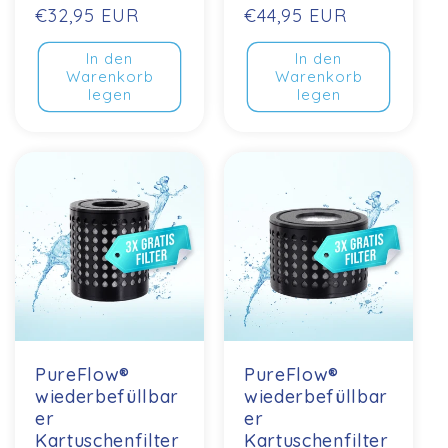
Normaler
€32,95 EUR
Normaler
€44,95 EUR
Preis
Preis
In den
In den
Warenkorb
Warenkorb
legen
legen
PureFlow®
PureFlow®
wiederbefüllbar
wiederbefüllbar
er
er
Kartuschenfilter
Kartuschenfilter