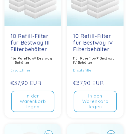
10 Refill-Filter
10 Refill-Filter
für Bestway III
für Bestway IV
Filterbehälter
Filterbehälter
Für PureFlow® Bestway
Für PureFlow® Bestway
III Behälter
IV Behälter
Ersatzfilter
Ersatzfilter
Normaler
€37,90 EUR
Normaler
€37,90 EUR
Preis
Preis
In den
In den
Warenkorb
Warenkorb
legen
legen