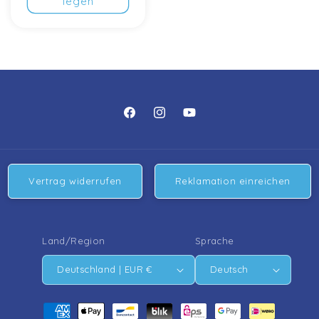
legen
https://www.facebook.com/people/Pu
https://www.instagram.com/pure
https://www.youtube.com/
Filtersysteme/61574824336498/
Vertrag widerrufen
Reklamation einreichen
Land/Region
Sprache
Deutschland | EUR €
Deutsch
Zahlungsmethoden