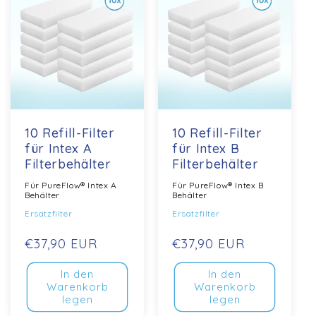
10 Refill-Filter
10 Refill-Filter
für Intex A
für Intex B
Filterbehälter
Filterbehälter
Für PureFlow® Intex A
Für PureFlow® Intex B
Behälter
Behälter
Ersatzfilter
Ersatzfilter
Normaler
€37,90 EUR
Normaler
€37,90 EUR
Preis
Preis
In den
In den
Warenkorb
Warenkorb
legen
legen