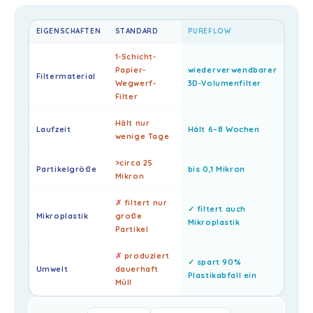
EIGENSCHAFTEN
STANDARD
PUREFLOW
1-Schicht-
Papier-
wiederverwendbarer
Filtermaterial
Wegwerf-
3D-Volumenfilter
Filter
Hält nur
Laufzeit
Hält 6–8 Wochen
wenige Tage
>circa 25
Partikelgröße
bis 0,1 Mikron
Mikron
✗
filtert nur
✓
filtert auch
Mikroplastik
große
Mikroplastik
Partikel
✗
produziert
✓
spart 90%
Umwelt
dauerhaft
Plastikabfall ein
Müll