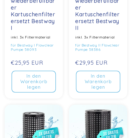
wiederbefüllbar
wiederbefüllbar
er
er
Kartuschenfilter
Kartuschenfilter
ersetzt Bestway
ersetzt Bestway
I
II
inkl. 3x Filtermaterial
inkl. 3x Filtermaterial
für Bestway I Flowclear
für Bestway II Flowclear
Pumpe 58093
Pumpe 58386
Normaler
€25,95 EUR
Normaler
€29,95 EUR
Preis
Preis
In den
In den
Warenkorb
Warenkorb
legen
legen