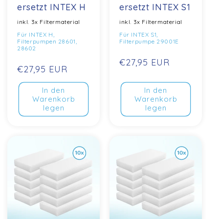
ersetzt INTEX H
ersetzt INTEX S1
inkl. 3x Filtermaterial
inkl. 3x Filtermaterial
Für INTEX H,
Für INTEX S1,
Filterpumpen 28601,
Filterpumpe 29001E
28602
Normaler
€27,95 EUR
Normaler
€27,95 EUR
Preis
Preis
In den
In den
Warenkorb
Warenkorb
legen
legen