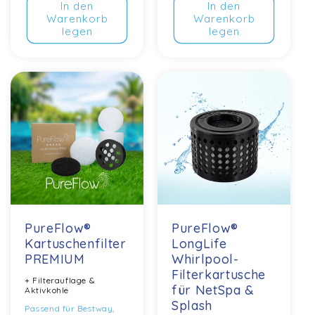
In den
In den
Warenkorb
Warenkorb
legen
legen
PureFlow®
PureFlow®
Kartuschenfilter
LongLife
PREMIUM
Whirlpool-
Filterkartusche
+ Filterauflage &
für NetSpa &
Aktivkohle
Splash
Passend für Bestway,