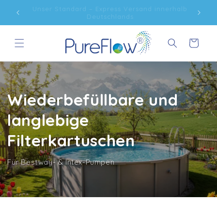
Direkt
halb
Kostenfreier Versand ab 75€ innerhalb
zum
Deutschlands
Inhalt
Warenkorb
Wiederbefüllbare und
langlebige
Filterkartuschen
Für Bestway- & Intex-Pumpen