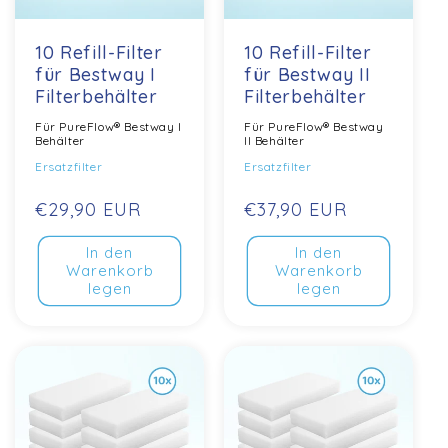
10 Refill-Filter
10 Refill-Filter
für Bestway I
für Bestway II
Filterbehälter
Filterbehälter
Für PureFlow® Bestway I
Für PureFlow® Bestway
Behälter
II Behälter
Ersatzfilter
Ersatzfilter
Normaler
€29,90 EUR
Normaler
€37,90 EUR
Preis
Preis
In den
In den
Warenkorb
Warenkorb
legen
legen