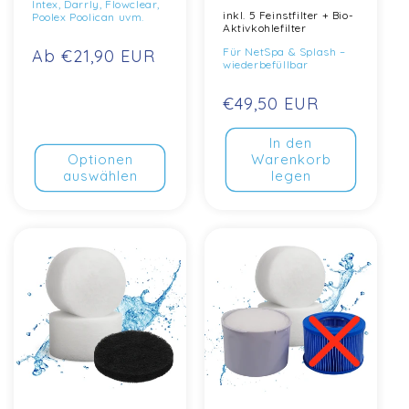
Intex, Darrly, Flowclear,
inkl. 5 Feinstfilter + Bio-
Poolex Poolican uvm.
Aktivkohlefilter
Für NetSpa & Splash –
Normaler
Ab €21,90 EUR
wiederbefüllbar
Preis
Normaler
€49,50 EUR
Preis
In den
Optionen
Warenkorb
auswählen
legen