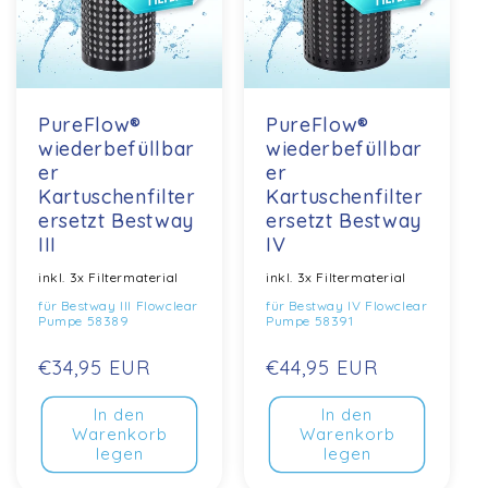
PureFlow®
PureFlow®
wiederbefüllbar
wiederbefüllbar
er
er
Kartuschenfilter
Kartuschenfilter
ersetzt Bestway
ersetzt Bestway
III
IV
inkl. 3x Filtermaterial
inkl. 3x Filtermaterial
für Bestway III Flowclear
für Bestway IV Flowclear
Pumpe 58389
Pumpe 58391
Normaler
€34,95 EUR
Normaler
€44,95 EUR
Preis
Preis
In den
In den
Warenkorb
Warenkorb
legen
legen