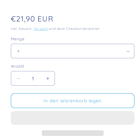
Normaler
€21,90 EUR
Preis
Inkl. Steuern.
Versand
wird beim Checkout berechnet
Menge
Anzahl
Verringere
Erhöhe
die
die
Menge
Menge
für
für
In den Warenkorb legen
PureFlow®
PureFlow®
LINE
LINE
Filterstreifen
Filterstreifen