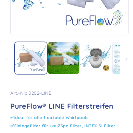
Medien
1
in
Modal
öffnen
SKU:
Art.-Nr.: 0202-LINE
PureFlow® LINE Filterstreifen
ideal für alle floatable Whirlpools
Einlegefilter für LayZSpa Filter, INTEX S1 Filter