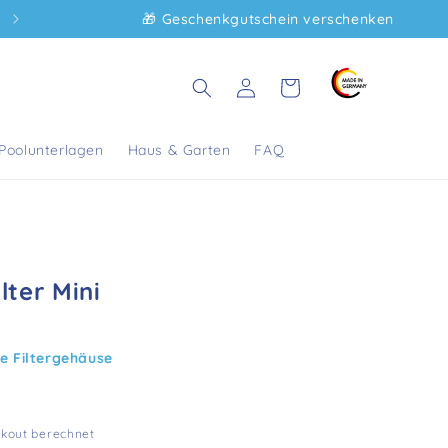
🎁 Geschenkgutschein verschenken
Kostenfreier Versand ab 75€ innerhalb Deutschlands
Einloggen
Warenkorb
Poolunterlagen
Haus & Garten
FAQ
lter Mini
ne Filtergehäuse
kout berechnet