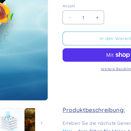
Anzahl
Verringere
Erhöhe
die
die
Menge
Menge
für
für
In den Waren
FishFlow
FishFlow
Aquarienfilter
Aquarienfilter
Mini
Mini
Weitere Bezahlm
Produktbeschreibung:
Erleben Sie die nächste Gener