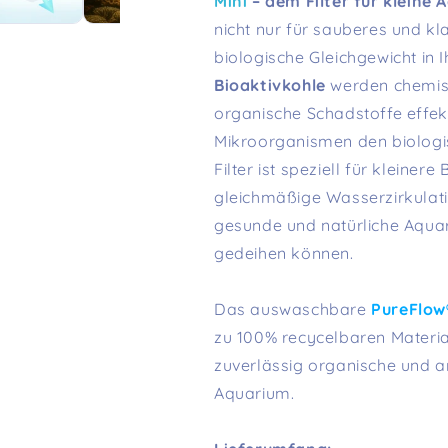
Mini
– dem Filter für kleine 
nicht nur für sauberes und k
biologische Gleichgewicht in 
Bioaktivkohle
werden chemis
organische Schadstoffe effekt
Mikroorganismen den biologi
Filter ist speziell für kleiner
gleichmäßige Wasserzirkulatio
gesunde und natürliche Aquar
gedeihen können.
Das auswaschbare
PureFlow
zu 100% recycelbaren Material
zuverlässig organische und 
Aquarium.