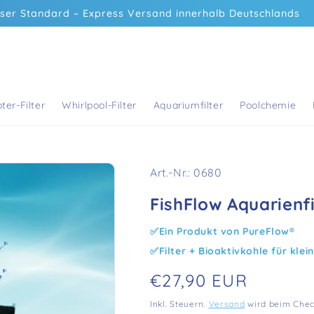
ser Standard – Express Versand innerhalb Deutschlands
e/
ysteme
ter-Filter
Whirlpool-Filter
Aquariumfilter
Poolchemie
SKU:
Art.-Nr.: 0680
FishFlow Aquarienfi
Ein Produkt von PureFlow®
Filter + Bioaktivkohle für klei
Normaler
€27,90 EUR
Preis
Inkl. Steuern.
Versand
wird beim Chec