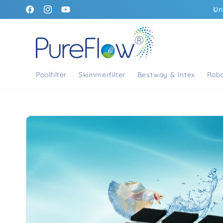
Direkt
PureFlow® – einfach genial filtern
Un
zum
https://www.facebook.com/people/PureFlow-
https://www.instagram.com/pureflow_filtersystem
https://www.youtube.com/@pureflow_filters
Inhalt
Filtersysteme/61574824336498/
Poolfilter
Skimmerfilter
Bestway & Intex
Robo
Zu
Produktinformationen
springen