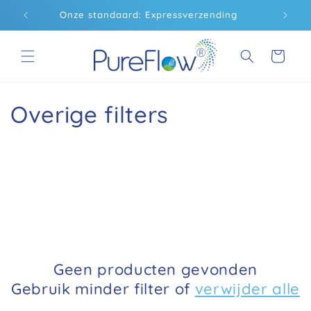
Direct
naar de
n
Onze standaard: Expressverzending
Gratis
inhoud
Winkelwagentj
C
Overige filters
a
t
e
g
o
Geen producten gevonden
r
Gebruik minder filter of
verwijder alle