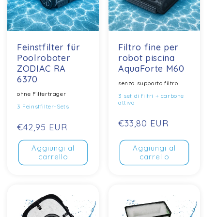
Feinstfilter für
Filtro fine per
Poolroboter
robot piscina
ZODIAC RA
AquaForte M60
6370
senza supporto filtro
ohne Filterträger
3 set di filtri + carbone
attivo
3 Feinstfilter-Sets
Prezzo
€33,80 EUR
Prezzo
€42,95 EUR
normale
normale
Aggiungi al
Aggiungi al
carrello
carrello