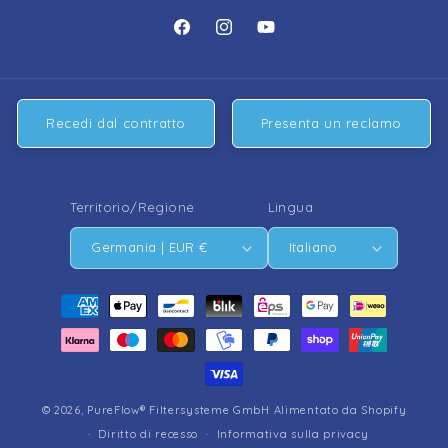
https://www.facebook.com/people/Pu
https://www.instagram.com/pure
https://www.youtube.com/
Filtersysteme/61574824336498/
Recedi dal contratto
Presenta un reclamo
Territorio/Regione
Lingua
Germania | EUR €
Italiano
Metodi
di
pagamento
© 2026,
PureFlow® Filtersysteme GmbH
Alimentato da Shopify
Diritto di recesso
Informativa sulla privacy