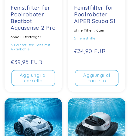
Feinstfilter für
Feinstfilter für
Poolroboter
Poolroboter
Beatbot
AIPER Scuba S1
Aquasense 2 Pro
ohne Filterträger
ohne Filterträger
5 Feinstfilter
3 Feinstfilter-Sets mit
Aktivkohle
Prezzo
€34,90 EUR
normale
Prezzo
€39,95 EUR
normale
Aggiungi al
Aggiungi al
carrello
carrello