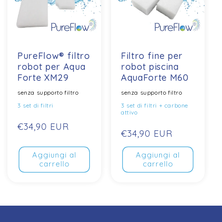
PureFlow® filtro
Filtro fine per
robot per Aqua
robot piscina
Forte XM29
AquaForte M60
senza supporto filtro
senza supporto filtro
3 set di filtri
3 set di filtri + carbone
attivo
Prezzo
€34,90 EUR
Prezzo
€34,90 EUR
normale
normale
Aggiungi al
Aggiungi al
carrello
carrello