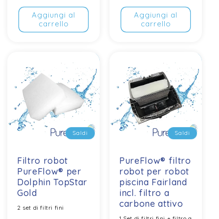
vendita
Aggiungi al
Aggiungi al
carrello
carrello
Saldi
Saldi
Saldi
Saldi
Filtro robot
PureFlow® filtro
PureFlow® per
robot per robot
Dolphin TopStar
piscina Fairland
Gold
incl. filtro a
carbone attivo
2 set di filtri fini
1 Set di filtri fini + filtro a