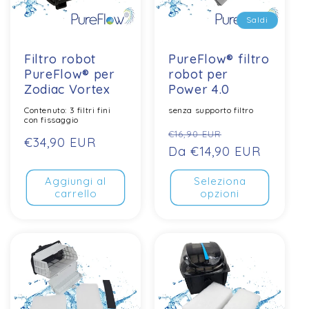
Saldi
Filtro robot
PureFlow® filtro
PureFlow® per
robot per
Zodiac Vortex
Power 4.0
Contenuto: 3 filtri fini
senza supporto filtro
con fissaggio
Prezzo
Prezzo
€16,90 EUR
Prezzo
€34,90 EUR
normale
Da €14,90 EUR
di
normale
vendita
Aggiungi al
Seleziona
carrello
opzioni