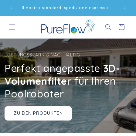
Direttamente
Spedizione gratuita per ordini superiori a 50€
a
al contenuto
all'interno della Germania
Carrello
LEISTUNGSSTARK & NACHHALTIG
Perfekt angepasste
3D-
Volumenfilter
für Ihren
Poolroboter
ZU DEN PRODUKTEN