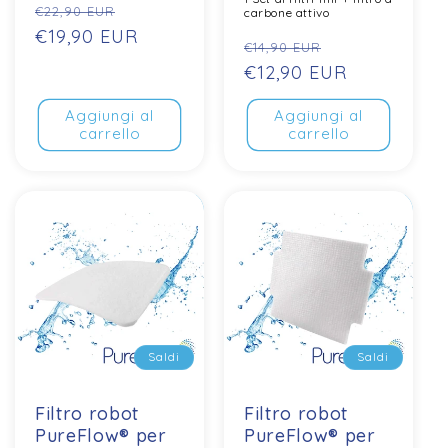
Prezzo
Prezzo
€22,90 EUR
carbone attivo
normale
€19,90 EUR
di
Prezzo
Prezzo
€14,90 EUR
vendita
normale
€12,90 EUR
di
vendita
Aggiungi al
Aggiungi al
carrello
carrello
Saldi
Saldi
Saldi
Saldi
Filtro robot
Filtro robot
PureFlow® per
PureFlow® per