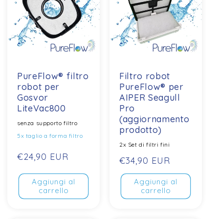
PureFlow® filtro
Filtro robot
robot per
PureFlow® per
Gosvor
AIPER Seagull
LiteVac800
Pro
(aggiornamento
senza supporto filtro
prodotto)
5x taglio a forma filtro
2x Set di filtri fini
Prezzo
€24,90 EUR
Prezzo
€34,90 EUR
normale
normale
Aggiungi al
Aggiungi al
carrello
carrello