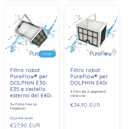
Saldi
Saldi
Filtro robot
Filtro robot
PureFlow® per
PureFlow® per
DOLPHIN E30-
DOLPHIN E40i
E35 e cestello
3 filtri da 2 segmenti
esterno del E40i
ciascuno
Prezzo
€34,90 EUR
3x Filtro fine (a
trapezio)
normale
Prezzo
Prezzo
€32,90 EUR
normale
€27,90 EUR
di