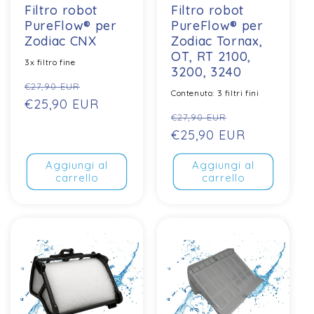
Filtro robot
Filtro robot
PureFlow® per
PureFlow® per
Zodiac CNX
Zodiac Tornax,
OT, RT 2100,
3x filtro fine
3200, 3240
Prezzo
Prezzo
€27,90 EUR
Contenuto: 3 filtri fini
normale
€25,90 EUR
di
Prezzo
Prezzo
€27,90 EUR
vendita
normale
€25,90 EUR
di
vendita
Aggiungi al
Aggiungi al
carrello
carrello
Saldi