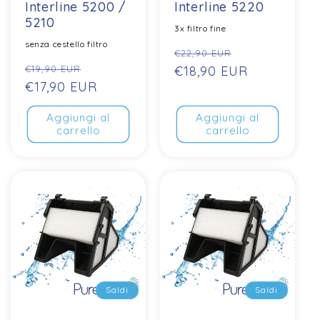
Interline 5200 /
Interline 5220
5210
3x filtro fine
senza cestello filtro
Prezzo
Prezzo
€22,90 EUR
Prezzo
Prezzo
€19,90 EUR
normale
€18,90 EUR
di
normale
€17,90 EUR
di
vendita
vendita
Aggiungi al
Aggiungi al
carrello
carrello
Saldi
Saldi
Saldi
Saldi