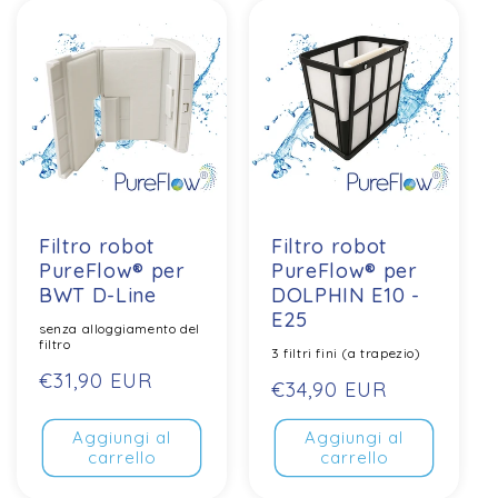
Filtro robot
Filtro robot
PureFlow® per
PureFlow® per
BWT D-Line
DOLPHIN E10 -
E25
senza alloggiamento del
filtro
3 filtri fini (a trapezio)
Prezzo
€31,90 EUR
Prezzo
€34,90 EUR
normale
normale
Aggiungi al
Aggiungi al
carrello
carrello