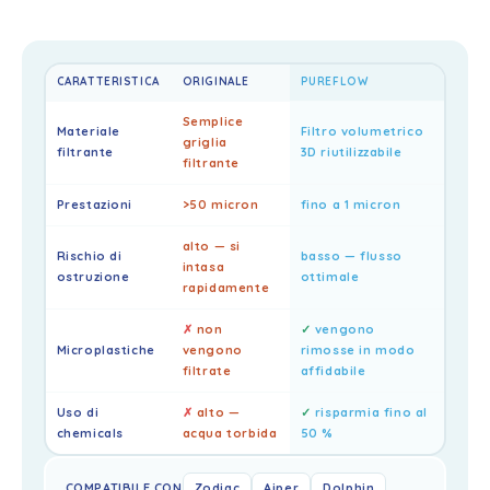
CARATTERISTICA
ORIGINALE
PUREFLOW
Semplice
Materiale
Filtro volumetrico
griglia
filtrante
3D riutilizzabile
filtrante
Prestazioni
>50 micron
fino a 1 micron
alto — si
Rischio di
basso — flusso
intasa
ostruzione
ottimale
rapidamente
✗
non
✓
vengono
Microplastiche
vengono
rimosse in modo
filtrate
affidabile
Uso di
✗
alto —
✓
risparmia fino al
chemicals
acqua torbida
50 %
COMPATIBILE CON
Zodiac
Aiper
Dolphin