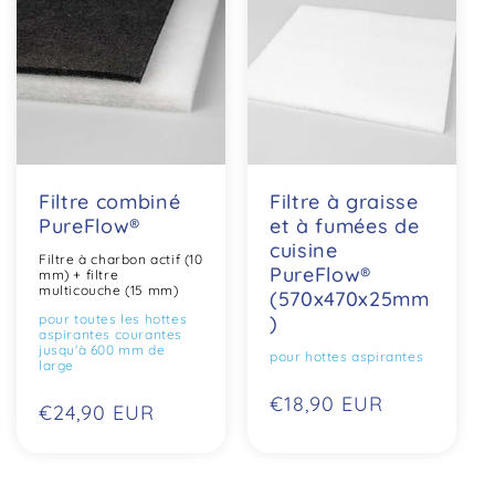
i
o
n
:
Filtre combiné
Filtre à graisse
PureFlow®
et à fumées de
cuisine
Filtre à charbon actif (10
PureFlow®
mm) + filtre
multicouche (15 mm)
(570x470x25mm
pour toutes les hottes
)
aspirantes courantes
jusqu'à 600 mm de
pour hottes aspirantes
large
Prix
€18,90 EUR
Prix
€24,90 EUR
habituel
habituel