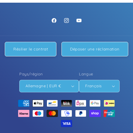
Facebook
Instagram
YouTube
Résilier le contrat
Déposer une réclamation
Pays/région
Langue
Allemagne | EUR €
Français
Moyens
de
paiement