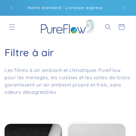
et
ent
passer
Notre standard : Livraison express
Livraiso
au
contenu
Panier
C
Filtre à air
o
Les filtres à air ambiant et climatiques PureFlow
l
pour les ménages, les cuisines et les salles de loisirs
garantissent un air ambiant propre et frais, sans
l
odeurs désagréables.
e
c
t