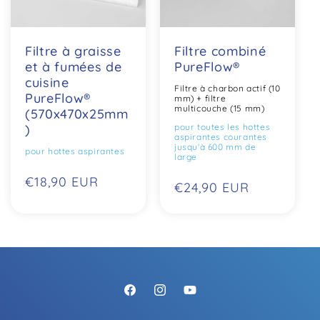
i
o
Filtre à graisse
Filtre combiné
n
et à fumées de
PureFlow®
cuisine
Filtre à charbon actif (10
:
PureFlow®
mm) + filtre
multicouche (15 mm)
(570x470x25mm
)
pour toutes les hottes
aspirantes courantes
jusqu'à 600 mm de
pour hottes aspirantes
large
Prix
€18,90 EUR
Prix
€24,90 EUR
habituel
habituel
Facebook
Instagram
YouTube