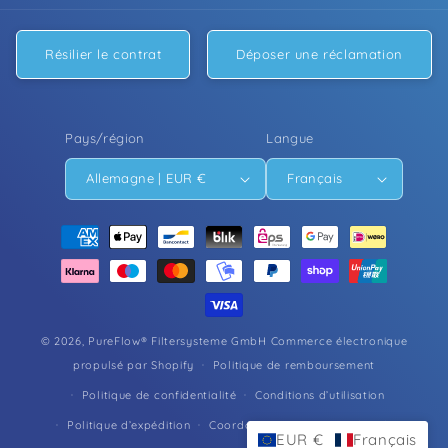
Résilier le contrat
Déposer une réclamation
Pays/région
Langue
Allemagne | EUR €
Français
Moyens
de
paiement
© 2026,
PureFlow® Filtersysteme GmbH
Commerce électronique
propulsé par Shopify
Politique de remboursement
Politique de confidentialité
Conditions d’utilisation
Politique d’expédition
Coordonnées
Mentions légales
EUR €
Français