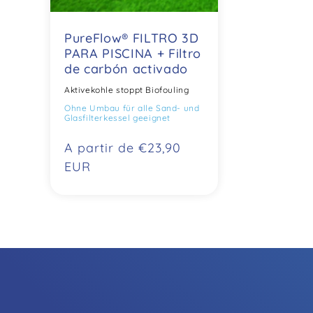
PureFlow® FILTRO 3D
PARA PISCINA + Filtro
de carbón activado
Aktivekohle stoppt Biofouling
Ohne Umbau für alle Sand- und
Glasfilterkessel geeignet
Precio
A partir de €23,90
normal
EUR