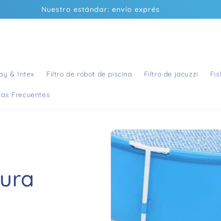
Nuestro estándar: envío exprés
e/
ysteme
ay & Intex
Filtro de robot de piscina
Filtro de jacuzzi
Fis
tas Frecuentes
tura