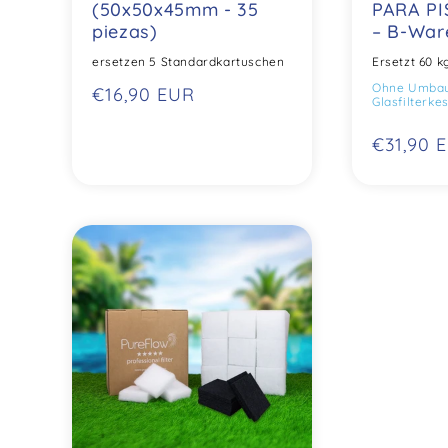
(50x50x45mm - 35
PARA PI
piezas)
– B-War
ersetzen 5 Standardkartuschen
Ersetzt 60 
Ohne Umbau 
Precio
€16,90 EUR
Glasfilterke
normal
Precio
€31,90 
normal