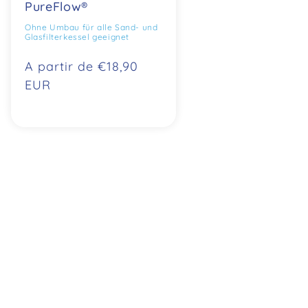
PureFlow®
Ohne Umbau für alle Sand- und
Glasfilterkessel geeignet
Precio
A partir de €18,90
normal
EUR