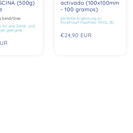
SCINA (500g)
activado (100x100mm
e
- 100 gramos)
kg Sand/Glas
perfekte Ergänzung zu
PureFlow® Poolfilter POOL 3D
für alle Sand- und
ssel geeignet
Precio
€24,90 EUR
EUR
normal