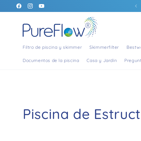
Directo al
PureFlow® – simplemente genial filtrar
https://www.facebook.com/people/PureFlow-
https://www.instagram.com/pureflow_filtersystem
https://www.youtube.com/@pureflow_filters
contenido
Filtersysteme/61574824336498/
Filtro de piscina y skimmer
Skimmerfilter
Bestw
Documentos de la piscina
Casa y Jardín
Pregun
C
Piscina de Estruc
a