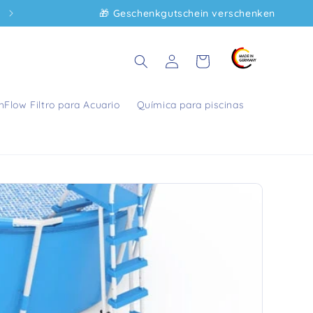
🎁 Geschenkgutschein verschenken
Envío gratuito a partir de 50€ dentro de Alemania
Carrito
Iniciar
de
sesión
compras
hFlow Filtro para Acuario
Química para piscinas